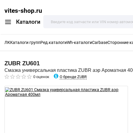
vites-shop.ru
Каталоги
ЛК
Каталоги групп
Ред.каталоги
Wh-каталоги
Carbase
Сторонние к
ZUBR
ZU601
Смазка универсальная пластика ZUBR аэр Ароматная 4
О бренде ZUBR
0 оценок