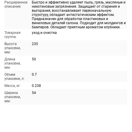
Расширенное
Быстро и эффективно удаляет пыль, грязь, масляные и
описание:
никотиновые загрязнения. Защищает от старения и
выгорания, восстанавливает первоначальную
структуру, обладает антистатическим эффектом.
Предназначен для обработки пластиковых и
виниловых деталей салона. Подходит для молдингов и
бамперов. Обладает приятным ароматом клубники.
Товарная
уход и очистка
группа:
Высота
235
упаковки,
мм:
Длина
50
упаковки,
мм:
Объем
0.7
упаковки, л:
Масса, кг:
0.238
Ширина
54
упаковки,
мм: