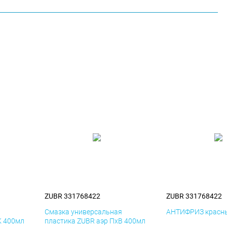
ZUBR 331768422
ZUBR 331768422
я
Смазка универсальная
АНТИФРИЗ красны
К 400мл
пластика ZUBR аэр ПхВ 400мл