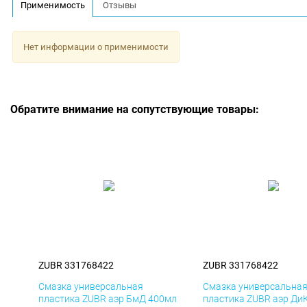
Применимость
Отзывы
Нет информации о применимости
Обратите внимание на сопутствующие товары:
ZUBR 331768422
ZUBR 331768422
Смазка универсальная
Смазка универсальна
пластика ZUBR аэр БмД 400мл
пластика ZUBR аэр Ди