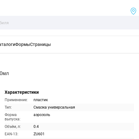
аталоги
Формы
Страницы
00мл
Характеристики
Применение:
пластик
Тип:
Смазка универсальная
Форма
аэрозоль
выпуска:
Объём, л:
0.4
EAN-13:
ZU601