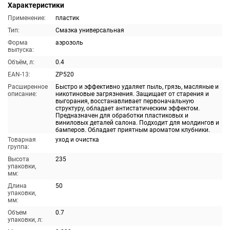
Характеристики
Применение:
пластик
Тип:
Смазка универсальная
Форма
аэрозоль
выпуска:
Объём, л:
0.4
EAN-13:
ZP520
Расширенное
Быстро и эффективно удаляет пыль, грязь, масляные и
описание:
никотиновые загрязнения. Защищает от старения и
выгорания, восстанавливает первоначальную
структуру, обладает антистатическим эффектом.
Предназначен для обработки пластиковых и
виниловых деталей салона. Подходит для молдингов и
бамперов. Обладает приятным ароматом клубники.
Товарная
уход и очистка
группа:
Высота
235
упаковки,
мм:
Длина
50
упаковки,
мм:
Объем
0.7
упаковки, л: