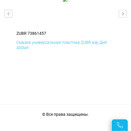
ZUBR 73861457
ZUB
Д
Смазка универсальная пластика ZUBR аэр ДиК
Сма
400мл
40
© Все права защищены.