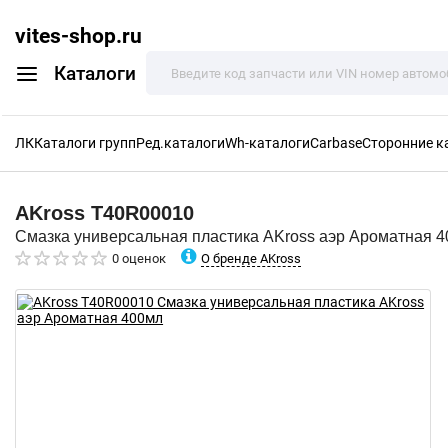
vites-shop.ru
Каталоги
ЛК
Каталоги групп
Ред.каталоги
Wh-каталоги
Carbase
Сторонние к
AKross
T40R00010
Смазка универсальная пластика AKross аэр Ароматная 
О бренде AKross
0 оценок