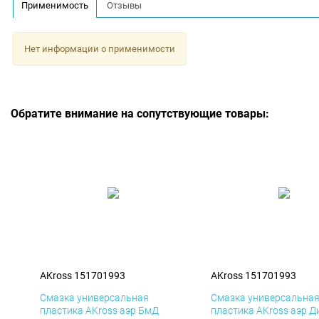
Применимость
Отзывы
Нет информации о применимости
Обратите внимание на сопутствующие товары:
AKross 151701993
AKross 151701993
Смазка универсальная
Смазка универсальна
пластика AKross аэр БмД
пластика AKross аэр Д