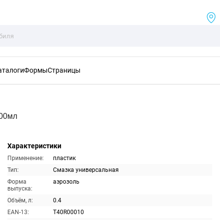
аталоги
Формы
Страницы
400мл
Характеристики
Применение:
пластик
Тип:
Смазка универсальная
Форма
аэрозоль
выпуска:
Объём, л:
0.4
EAN-13:
T40R00010