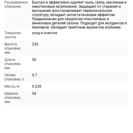
Расширенное
Быстро и эффективно удаляет пыль, грязь, масляные и
описание:
никотиновые загрязнения. Защищает от старения и
выгорания, восстанавливает первоначальную
структуру, обладает антистатическим эффектом.
Предназначен для обработки пластиковых и
виниловых деталей салона. Подходит для молдингов и
бамперов. Обладает приятным ароматом клубники.
Товарная
уход и очистка
группа:
Высота
235
упаковки,
мм:
Длина
50
упаковки,
мм:
Объем
0.7
упаковки, л:
Масса, кг:
0.238
Ширина
54
упаковки,
мм: