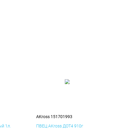
AKross 151701993
й 1л.
ПВЕЦ AKross ДОТ4 910г