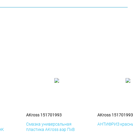
AKross 151701993
AKross 151701993
я
Смазка универсальная
АНТИФРИЗ красны
иК
пластика AKross аэр ПхВ